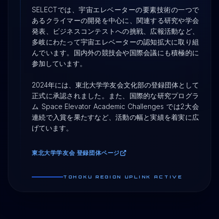
ACTIVITIES
SELECTでは、宇宙エレベーターの要素技術の一つで
あるクライマーの開発を中心に、関連する研究や学会
開発
研究
広報&渉外活動
発表、ビジネスコンテストへの挑戦、広報活動など、
多岐にわたって宇宙エレベーターの認知拡大に取り組
んでいます。国内外の競技会や国際会議にも積極的に
ACTIONS
参加しています。

2024年には、東北大学学友会文化部の登録団体として
ご支援を検討の方へ
正式に承認されました。また、国際的な研究プログラ
ム Space Elevator Academic Challenges では2大会
連続で入賞を果たすなど、活動の幅と実績を着実に広
支援者一覧
げています。
東北大学学友会 登録団体ページ
お問い合わせ
TOHOKU REGION UPLINK ACTIVE