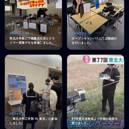
2025/10/24-26
2025/07/30-31
東北大学祭にて模擬店出店とクラ
オープンキャンパスにて活動紹介
イマー昇降デモを実施しました。
を行いました。
2025/03/29
2025/10/24
「東北大学工学部 IN 東京」に参加
KHB東日本放送より学祭の取材を
しました。
受けました。