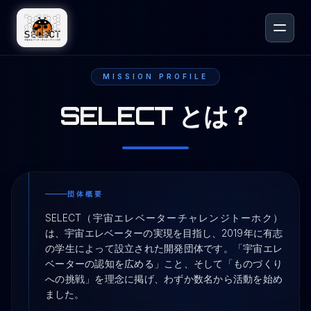
JP
EN
MISSION PROFILE
ORGANIZATION
SELECT とは？
TOP PAGE
代表挨拶
団体概要
団体概要
役員紹介
実績・メディアの掲載
SELECT（宇宙エレベーターチャレンジトーホク）
は、宇宙エレベーターの実現を目指し、2019年に有志
過去のニュースアーカイブ
の学生によって設立された開発団体です。「宇宙エレ
ベーターの認知を広める」こと、そして「ものづくり
いっぷくECTo
への挑戦」を理念に掲げ、わずか数名から活動を始め
ました。
